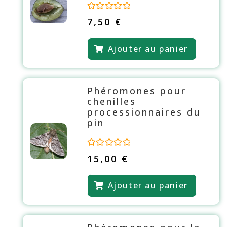
N
7,50
€
o
t
e
Ajouter au panier
0
s
u
r
5
Phéromones pour
chenilles
processionnaires du
pin
N
15,00
€
o
t
e
Ajouter au panier
0
s
u
r
5