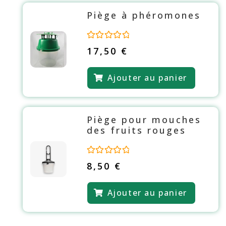
5
Piège à phéromones
N
17,50
€
o
t
e
Ajouter au panier
0
s
u
r
5
Piège pour mouches
des fruits rouges
N
8,50
€
o
t
e
Ajouter au panier
0
s
u
r
5