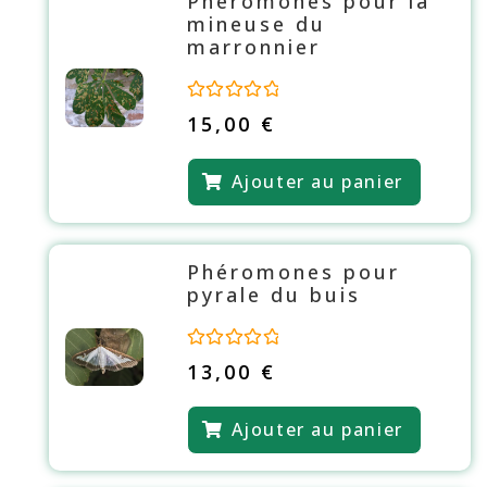
Phéromones pour la
mineuse du
marronnier
N
15,00
€
o
t
e
Ajouter au panier
0
s
u
r
5
Phéromones pour
pyrale du buis
N
13,00
€
o
t
e
Ajouter au panier
0
s
u
r