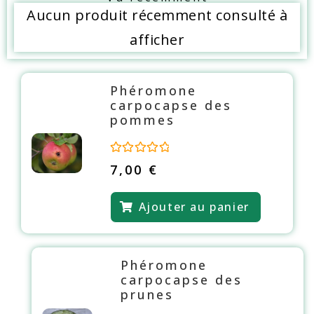
Aucun produit récemment consulté à
afficher
Phéromone
carpocapse des
pommes
N
7,00
€
o
t
e
Ajouter au panier
0
s
u
r
5
Phéromone
carpocapse des
prunes