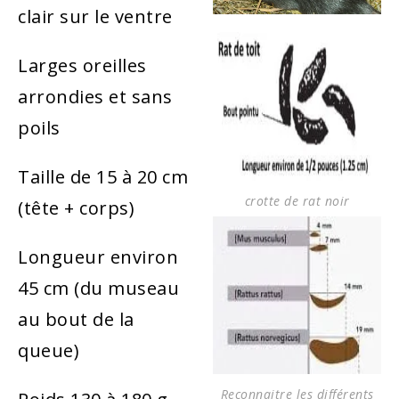
clair sur le ventre
Larges oreilles
arrondies et sans
poils
Taille de 15 à 20 cm
crotte de rat noir
(tête + corps)
Longueur environ
45 cm (du museau
au bout de la
queue)
Reconnaitre les différents