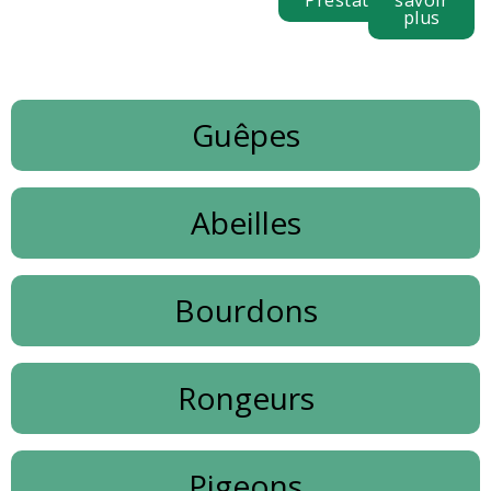
Prestations
savoir
plus
Guêpes
Abeilles
Bourdons
Rongeurs
Pigeons